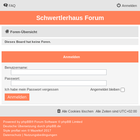
FAQ
Anmelden
Schwertlerhaus Forum
Foren-Übersicht
Dieses Board hat keine Foren.
Anmelden
Benutzername:
Passwort:
Ich habe mein Passwort vergessen
Angemeldet bleiben
Alle Cookies löschen
Alle Zeiten sind
UTC+02:00
Powered by
phpBB
® Forum Software © phpBB Limited
Deutsche Übersetzung durch
phpBB.de
Style
proflat
von ©
Mazeltof
2017
Datenschutz
|
Nutzungsbedingungen