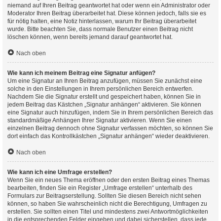
niemand auf Ihren Beitrag geantwortet hat oder wenn ein Administrator oder
Moderator Ihren Beitrag überarbeitet hat. Diese können jedoch, falls sie es
für nötig halten, eine Notiz hinterlassen, warum Ihr Beitrag überarbeitet
wurde. Bitte beachten Sie, dass normale Benutzer einen Beitrag nicht
löschen können, wenn bereits jemand darauf geantwortet hat.
Nach oben
Wie kann ich meinem Beitrag eine Signatur anfügen?
Um eine Signatur an Ihren Beitrag anzufügen, müssen Sie zunächst eine
solche in den Einstellungen in Ihrem persönlichen Bereich entwerfen.
Nachdem Sie die Signatur erstellt und gespeichert haben, können Sie in
jedem Beitrag das Kästchen „Signatur anhängen“ aktivieren. Sie können
eine Signatur auch hinzufügen, indem Sie in Ihrem persönlichen Bereich das
standardmäßige Anhängen Ihrer Signatur aktivieren. Wenn Sie einen
einzelnen Beitrag dennoch ohne Signatur verfassen möchten, so können Sie
dort einfach das Kontrollkästchen „Signatur anhängen“ wieder deaktivieren.
Nach oben
Wie kann ich eine Umfrage erstellen?
Wenn Sie ein neues Thema eröffnen oder den ersten Beitrag eines Themas
bearbeiten, finden Sie ein Register „Umfrage erstellen“ unterhalb des
Formulars zur Beitragserstellung. Sollten Sie diesen Bereich nicht sehen
können, so haben Sie wahrscheinlich nicht die Berechtigung, Umfragen zu
erstellen. Sie sollten einen Titel und mindestens zwei Antwortmöglichkeiten
in die entsprechenden Felder eingeben und dabei sicherstellen, dass jede