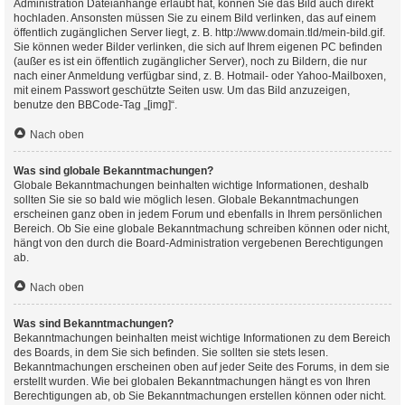
Administration Dateianhänge erlaubt hat, können Sie das Bild auch direkt
hochladen. Ansonsten müssen Sie zu einem Bild verlinken, das auf einem
öffentlich zugänglichen Server liegt, z. B. http://www.domain.tld/mein-bild.gif.
Sie können weder Bilder verlinken, die sich auf Ihrem eigenen PC befinden
(außer es ist ein öffentlich zugänglicher Server), noch zu Bildern, die nur
nach einer Anmeldung verfügbar sind, z. B. Hotmail- oder Yahoo-Mailboxen,
mit einem Passwort geschützte Seiten usw. Um das Bild anzuzeigen,
benutze den BBCode-Tag „[img]“.
Nach oben
Was sind globale Bekanntmachungen?
Globale Bekanntmachungen beinhalten wichtige Informationen, deshalb
sollten Sie sie so bald wie möglich lesen. Globale Bekanntmachungen
erscheinen ganz oben in jedem Forum und ebenfalls in Ihrem persönlichen
Bereich. Ob Sie eine globale Bekanntmachung schreiben können oder nicht,
hängt von den durch die Board-Administration vergebenen Berechtigungen
ab.
Nach oben
Was sind Bekanntmachungen?
Bekanntmachungen beinhalten meist wichtige Informationen zu dem Bereich
des Boards, in dem Sie sich befinden. Sie sollten sie stets lesen.
Bekanntmachungen erscheinen oben auf jeder Seite des Forums, in dem sie
erstellt wurden. Wie bei globalen Bekanntmachungen hängt es von Ihren
Berechtigungen ab, ob Sie Bekanntmachungen erstellen können oder nicht.