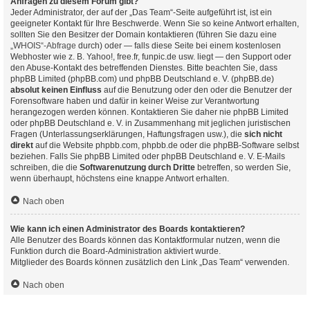
Anfragen zu diesem Forum gibt?
Jeder Administrator, der auf der „Das Team“-Seite aufgeführt ist, ist ein
geeigneter Kontakt für Ihre Beschwerde. Wenn Sie so keine Antwort erhalten,
sollten Sie den Besitzer der Domain kontaktieren (führen Sie dazu eine
„WHOIS“-Abfrage
durch) oder — falls diese Seite bei einem kostenlosen
Webhoster wie z. B. Yahoo!, free.fr, funpic.de usw. liegt — den Support oder
den Abuse-Kontakt des betreffenden Dienstes. Bitte beachten Sie, dass
phpBB Limited (phpBB.com) und phpBB Deutschland e. V. (phpBB.de)
absolut keinen Einfluss
auf die Benutzung oder den oder die Benutzer der
Forensoftware haben und dafür in keiner Weise zur Verantwortung
herangezogen werden können. Kontaktieren Sie daher nie phpBB Limited
oder phpBB Deutschland e. V. in Zusammenhang mit jeglichen juristischen
Fragen (Unterlassungserklärungen, Haftungsfragen usw.), die
sich nicht
direkt
auf die Website phpbb.com, phpbb.de oder die phpBB-Software selbst
beziehen. Falls Sie phpBB Limited oder phpBB Deutschland e. V. E-Mails
schreiben, die die
Softwarenutzung durch Dritte
betreffen, so werden Sie,
wenn überhaupt, höchstens eine knappe Antwort erhalten.
Nach oben
Wie kann ich einen Administrator des Boards kontaktieren?
Alle Benutzer des Boards können das Kontaktformular nutzen, wenn die
Funktion durch die Board-Administration aktiviert wurde.
Mitglieder des Boards können zusätzlich den Link „Das Team“ verwenden.
Nach oben