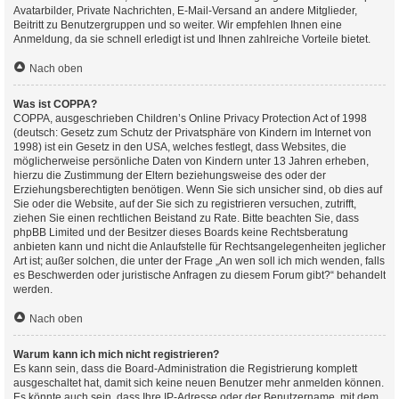
Avatarbilder, Private Nachrichten, E-Mail-Versand an andere Mitglieder,
Beitritt zu Benutzergruppen und so weiter. Wir empfehlen Ihnen eine
Anmeldung, da sie schnell erledigt ist und Ihnen zahlreiche Vorteile bietet.
Nach oben
Was ist COPPA?
COPPA, ausgeschrieben Children’s Online Privacy Protection Act of 1998
(deutsch: Gesetz zum Schutz der Privatsphäre von Kindern im Internet von
1998) ist ein Gesetz in den USA, welches festlegt, dass Websites, die
möglicherweise persönliche Daten von Kindern unter 13 Jahren erheben,
hierzu die Zustimmung der Eltern beziehungsweise des oder der
Erziehungsberechtigten benötigen. Wenn Sie sich unsicher sind, ob dies auf
Sie oder die Website, auf der Sie sich zu registrieren versuchen, zutrifft,
ziehen Sie einen rechtlichen Beistand zu Rate. Bitte beachten Sie, dass
phpBB Limited und der Besitzer dieses Boards keine Rechtsberatung
anbieten kann und nicht die Anlaufstelle für Rechtsangelegenheiten jeglicher
Art ist; außer solchen, die unter der Frage „An wen soll ich mich wenden, falls
es Beschwerden oder juristische Anfragen zu diesem Forum gibt?“ behandelt
werden.
Nach oben
Warum kann ich mich nicht registrieren?
Es kann sein, dass die Board-Administration die Registrierung komplett
ausgeschaltet hat, damit sich keine neuen Benutzer mehr anmelden können.
Es könnte auch sein, dass Ihre IP-Adresse oder der Benutzername, mit dem