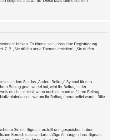
ration freigeschaltet wurde. Diese Maßnahme soll den
worten“ klicken. Es könnte sein, dass eine Registrierung
t. Z. B. „Sie dürfen neue Themen erstellen“, „Sie dürfen
beiten, indem Sie das „Ändere Beitrag“-Symbol für den
ren Beitrag geantwortet hat, wird Ihr Beitrag in der
nweis erscheint nicht, wenn noch niemand auf Ihren Beitrag
Notiz hinterlassen, warum Ihr Beitrag überarbeitet wurde. Bitte
chdem Sie die Signatur erstellt und gespeichert haben,
nlichen Bereich das standardmäßige Anhängen Ihrer Signatur
tur anhängen“ wieder deaktivieren.