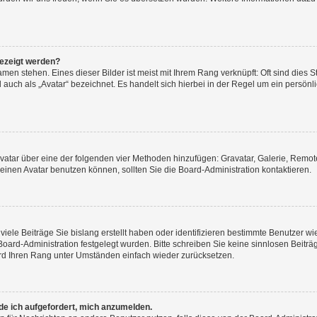
gezeigt werden?
men stehen. Eines dieser Bilder ist meist mit Ihrem Rang verknüpft: Oft sind dies S
auch als „Avatar“ bezeichnet. Es handelt sich hierbei in der Regel um ein persönl
 Avatar über eine der folgenden vier Methoden hinzufügen: Gravatar, Galerie, Rem
inen Avatar benutzen können, sollten Sie die Board-Administration kontaktieren.
iele Beiträge Sie bislang erstellt haben oder identifizieren bestimmte Benutzer
 Board-Administration festgelegt wurden. Bitte schreiben Sie keine sinnlosen Beit
wird Ihren Rang unter Umständen einfach wieder zurücksetzen.
rde ich aufgefordert, mich anzumelden.