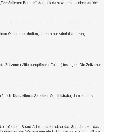
„Persönlichen Bereich“; der Link dazu wird meist oben auf der
iese Option einschalten, können nur Administratoren,
e Zeitzone (Mitteleuropäische Zeit, ...) festlegen. Die Zeitzone
h falsch. Kontaktieren Sie einen Administrator, damit er das
Sie ggf. einen Board-Administrator, ob er das Sprachpaket, das
zu können auf der Website von
phpBB Limited
oder auf
phpBB.de