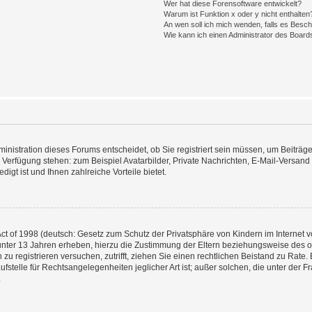
Wer hat diese Forensoftware entwickelt?
Warum ist Funktion x oder y nicht enthalten
An wen soll ich mich wenden, falls es Besc
Wie kann ich einen Administrator des Board
nistration dieses Forums entscheidet, ob Sie registriert sein müssen, um Beiträge z
ur Verfügung stehen: zum Beispiel Avatarbilder, Private Nachrichten, E-Mail-Versand
igt ist und Ihnen zahlreiche Vorteile bietet.
t of 1998 (deutsch: Gesetz zum Schutz der Privatsphäre von Kindern im Internet vo
unter 13 Jahren erheben, hierzu die Zustimmung der Eltern beziehungsweise des o
h zu registrieren versuchen, zutrifft, ziehen Sie einen rechtlichen Beistand zu Rat
stelle für Rechtsangelegenheiten jeglicher Art ist; außer solchen, die unter der 
.