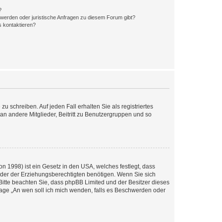
?
hwerden oder juristische Anfragen zu diesem Forum gibt?
s kontaktieren?
u schreiben. Auf jeden Fall erhalten Sie als registriertes
 an andere Mitglieder, Beitritt zu Benutzergruppen und so
n 1998) ist ein Gesetz in den USA, welches festlegt, dass
der der Erziehungsberechtigten benötigen. Wenn Sie sich
e. Bitte beachten Sie, dass phpBB Limited und der Besitzer dieses
Frage „An wen soll ich mich wenden, falls es Beschwerden oder