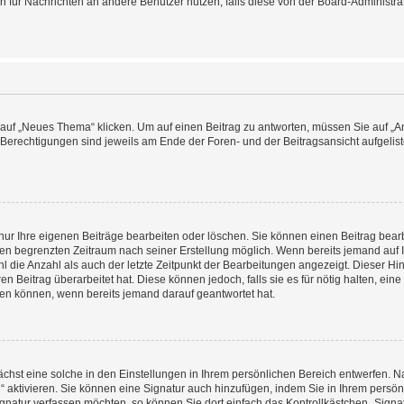
ion für Nachrichten an andere Benutzer nutzen, falls diese von der Board-Administ
f „Neues Thema“ klicken. Um auf einen Beitrag zu antworten, müssen Sie auf „Ant
e Berechtigungen sind jeweils am Ende der Foren- und der Beitragsansicht aufgeliste
nur Ihre eigenen Beiträge bearbeiten oder löschen. Sie können einen Beitrag bear
nen begrenzten Zeitraum nach seiner Erstellung möglich. Wenn bereits jemand auf Ih
 die Anzahl als auch der letzte Zeitpunkt der Bearbeitungen angezeigt. Dieser Hi
 Beitrag überarbeitet hat. Diese können jedoch, falls sie es für nötig halten, eine 
hen können, wenn bereits jemand darauf geantwortet hat.
hst eine solche in den Einstellungen in Ihrem persönlichen Bereich entwerfen. Na
 aktivieren. Sie können eine Signatur auch hinzufügen, indem Sie in Ihrem persö
gnatur verfassen möchten, so können Sie dort einfach das Kontrollkästchen „Signa