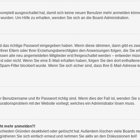
 komplett ausgeschaltet hat, damit sich keine neuen Benutzer mehr anmelden könne
 wurden. Um Hilfe zu erhalten, wenden Sie sich an die Board-Administration.
nd das richtige Passwort eingegeben haben. Wenn diese stimmen, dann gibt es zw
Ihrer Eltern oder Ihrer Erziehungsberechtigten den Anweisungen folgen, die Sie erh
üssen alle neu angemeldeten Mitglieder erst freigeschaltet werden – entweder müsse
 ist oder nicht. Wenn Sie eine E-Mail erhalten haben, folgen Sie den dort enthalte
pam-Filter blockiert wurde. Wenn Sie sich sicher sind, dass Ihre E-Mail-Adresse 
hr Benutzername und Ihr Passwort richtig sind. Wenn dies der Fall ist, wenden Sie
gurationsproblem mit der Website vorliegt, welches ein Administrator lösen muss.
icht mehr anmelden?!
schieden Gründen deaktiviert oder gelöscht hat. Außerdem löschen viele Boards reg
strieren Sie sich einfach erneut und nehmen Sie aktiv an den Diskussionen teil!