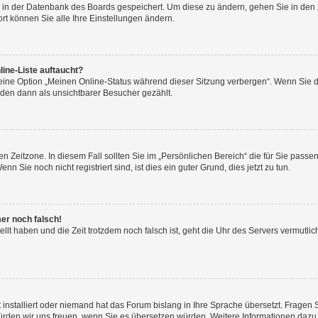
en in der Datenbank des Boards gespeichert. Um diese zu ändern, gehen Sie in den 
rt können Sie alle Ihre Einstellungen ändern.
ine-Liste auftaucht?
 eine Option „Meinen Online-Status während dieser Sitzung verbergen“. Wenn Sie d
rden dann als unsichtbarer Besucher gezählt.
n Zeitzone. In diesem Fall sollten Sie im „Persönlichen Bereich“ die für Sie passend
 Sie noch nicht registriert sind, ist dies ein guter Grund, dies jetzt zu tun.
mer noch falsch!
ellt haben und die Zeit trotzdem noch falsch ist, geht die Uhr des Servers vermutlic
 installiert oder niemand hat das Forum bislang in Ihre Sprache übersetzt. Fragen 
t, würden wir uns freuen, wenn Sie es übersetzen würden. Weitere Informationen da