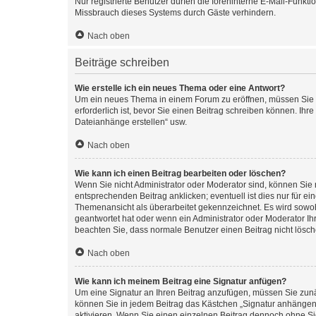
Nur registrierte Benutzer dürfen die foreninterne E-Mail-Funkt
Missbrauch dieses Systems durch Gäste verhindern.
Nach oben
Beiträge schreiben
Wie erstelle ich ein neues Thema oder eine Antwort?
Um ein neues Thema in einem Forum zu eröffnen, müssen Sie au
erforderlich ist, bevor Sie einen Beitrag schreiben können. Ihr
Dateianhänge erstellen“ usw.
Nach oben
Wie kann ich einen Beitrag bearbeiten oder löschen?
Wenn Sie nicht Administrator oder Moderator sind, können Sie 
entsprechenden Beitrag anklicken; eventuell ist dies nur für ei
Themenansicht als überarbeitet gekennzeichnet. Es wird sowohl
geantwortet hat oder wenn ein Administrator oder Moderator Ihren
beachten Sie, dass normale Benutzer einen Beitrag nicht lösc
Nach oben
Wie kann ich meinem Beitrag eine Signatur anfügen?
Um eine Signatur an Ihren Beitrag anzufügen, müssen Sie zunäc
können Sie in jedem Beitrag das Kästchen „Signatur anhängen“
aktivieren. Wenn Sie einen einzelnen Beitrag dennoch ohne Si