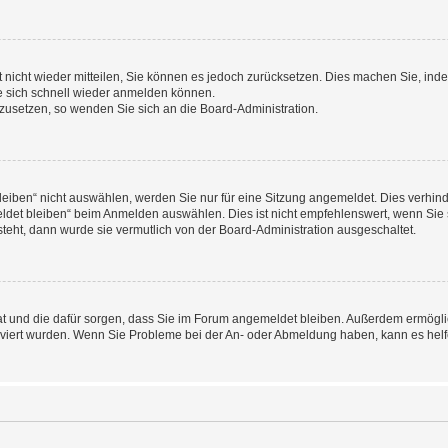
rt nicht wieder mitteilen, Sie können es jedoch zurücksetzen. Dies machen Sie, in
e sich schnell wieder anmelden können.
ckzusetzen, so wenden Sie sich an die Board-Administration.
ben“ nicht auswählen, werden Sie nur für eine Sitzung angemeldet. Dies verhinde
et bleiben“ beim Anmelden auswählen. Dies ist nicht empfehlenswert, wenn Sie s
steht, dann wurde sie vermutlich von der Board-Administration ausgeschaltet.
 hat und die dafür sorgen, dass Sie im Forum angemeldet bleiben. Außerdem ermögl
ktiviert wurden. Wenn Sie Probleme bei der An- oder Abmeldung haben, kann es hel