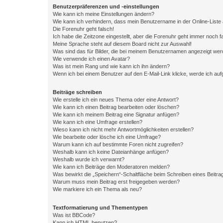
Benutzerpräferenzen und -einstellungen
Wie kann ich meine Einstellungen ändern?
Wie kann ich verhindern, dass mein Benutzername in der Online-Liste 
Die Forenuhr geht falsch!
Ich habe die Zeitzone eingestellt, aber die Forenuhr geht immer noch f
Meine Sprache steht auf diesem Board nicht zur Auswahl!
Was sind das für Bilder, die bei meinem Benutzernamen angezeigt we
Wie verwende ich einen Avatar?
Was ist mein Rang und wie kann ich ihn ändern?
Wenn ich bei einem Benutzer auf den E-Mail-Link klicke, werde ich au
Beiträge schreiben
Wie erstelle ich ein neues Thema oder eine Antwort?
Wie kann ich einen Beitrag bearbeiten oder löschen?
Wie kann ich meinem Beitrag eine Signatur anfügen?
Wie kann ich eine Umfrage erstellen?
Wieso kann ich nicht mehr Antwortmöglichkeiten erstellen?
Wie bearbeite oder lösche ich eine Umfrage?
Warum kann ich auf bestimmte Foren nicht zugreifen?
Weshalb kann ich keine Dateianhänge anfügen?
Weshalb wurde ich verwarnt?
Wie kann ich Beiträge den Moderatoren melden?
Was bewirkt die „Speichern“-Schaltfläche beim Schreiben eines Beitra
Warum muss mein Beitrag erst freigegeben werden?
Wie markiere ich ein Thema als neu?
Textformatierung und Thementypen
Was ist BBCode?
Kann ich HTML benutzen?