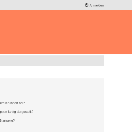
Anmelden
ete ich ihnen bei?
en farbig dargestellt?
tartseite?