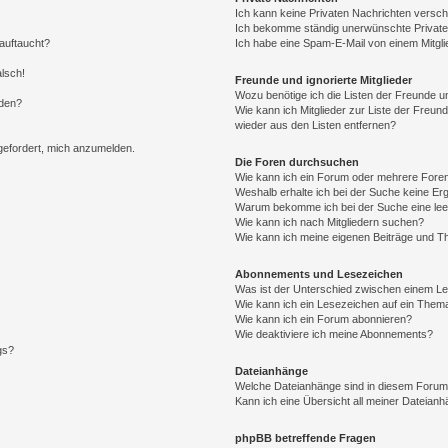
Ich kann keine Privaten Nachrichten versch
Ich bekomme ständig unerwünschte Private
auftaucht?
Ich habe eine Spam-E-Mail von einem Mitgli
alsch!
Freunde und ignorierte Mitglieder
Wozu benötige ich die Listen der Freunde un
rden?
Wie kann ich Mitglieder zur Liste der Freund
wieder aus den Listen entfernen?
fgefordert, mich anzumelden.
Die Foren durchsuchen
Wie kann ich ein Forum oder mehrere For
Weshalb erhalte ich bei der Suche keine Er
Warum bekomme ich bei der Suche eine lee
Wie kann ich nach Mitgliedern suchen?
Wie kann ich meine eigenen Beiträge und T
Abonnements und Lesezeichen
Was ist der Unterschied zwischen einem L
Wie kann ich ein Lesezeichen auf ein Them
Wie kann ich ein Forum abonnieren?
Wie deaktiviere ich meine Abonnements?
gs?
Dateianhänge
Welche Dateianhänge sind in diesem Forum
Kann ich eine Übersicht all meiner Dateian
phpBB betreffende Fragen