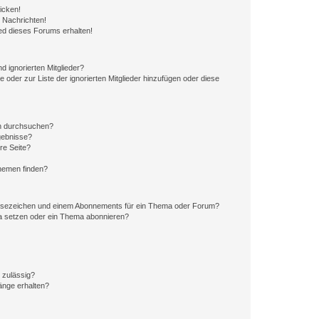
icken!
 Nachrichten!
ed dieses Forums erhalten!
d ignorierten Mitglieder?
e oder zur Liste der ignorierten Mitglieder hinzufügen oder diese
en durchsuchen?
gebnisse?
re Seite?
hemen finden?
esezeichen und einem Abonnements für ein Thema oder Forum?
a setzen oder ein Thema abonnieren?
 zulässig?
hänge erhalten?