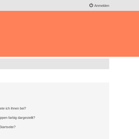
Anmelden
ete ich ihnen bei?
en farbig dargestellt?
tartseite?