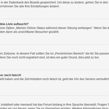
en in der Datenbank des Boards gespeichert. Um diese zu ändern, gehen Sie in den 
rt können Sie alle Ihre Einstellungen ändern.
ine-Liste auftaucht?
 eine Option „Meinen Online-Status während dieser Sitzung verbergen“. Wenn Sie d
rden dann als unsichtbarer Besucher gezählt.
n Zeitzone. In diesem Fall sollten Sie im „Persönlichen Bereich“ die für Sie passend
 Sie noch nicht registriert sind, ist dies ein guter Grund, dies jetzt zu tun.
mer noch falsch!
ellt haben und die Zeit trotzdem noch falsch ist, geht die Uhr des Servers vermutlic
 installiert oder niemand hat das Forum bislang in Ihre Sprache übersetzt. Fragen 
t, würden wir uns freuen, wenn Sie es übersetzen würden. Weitere Informationen da