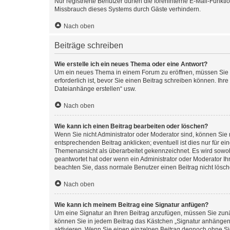
Nur registrierte Benutzer dürfen die foreninterne E-Mail-Funkt
Missbrauch dieses Systems durch Gäste verhindern.
Nach oben
Beiträge schreiben
Wie erstelle ich ein neues Thema oder eine Antwort?
Um ein neues Thema in einem Forum zu eröffnen, müssen Sie au
erforderlich ist, bevor Sie einen Beitrag schreiben können. Ihr
Dateianhänge erstellen“ usw.
Nach oben
Wie kann ich einen Beitrag bearbeiten oder löschen?
Wenn Sie nicht Administrator oder Moderator sind, können Sie 
entsprechenden Beitrag anklicken; eventuell ist dies nur für ei
Themenansicht als überarbeitet gekennzeichnet. Es wird sowohl
geantwortet hat oder wenn ein Administrator oder Moderator Ihren
beachten Sie, dass normale Benutzer einen Beitrag nicht lösc
Nach oben
Wie kann ich meinem Beitrag eine Signatur anfügen?
Um eine Signatur an Ihren Beitrag anzufügen, müssen Sie zunäc
können Sie in jedem Beitrag das Kästchen „Signatur anhängen“
aktivieren. Wenn Sie einen einzelnen Beitrag dennoch ohne Si