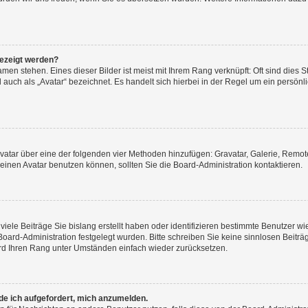
gezeigt werden?
men stehen. Eines dieser Bilder ist meist mit Ihrem Rang verknüpft: Oft sind dies S
auch als „Avatar“ bezeichnet. Es handelt sich hierbei in der Regel um ein persönl
 Avatar über eine der folgenden vier Methoden hinzufügen: Gravatar, Galerie, Rem
inen Avatar benutzen können, sollten Sie die Board-Administration kontaktieren.
iele Beiträge Sie bislang erstellt haben oder identifizieren bestimmte Benutzer
 Board-Administration festgelegt wurden. Bitte schreiben Sie keine sinnlosen Beit
wird Ihren Rang unter Umständen einfach wieder zurücksetzen.
rde ich aufgefordert, mich anzumelden.