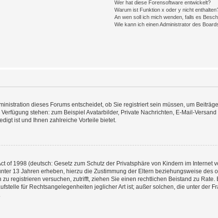
Wer hat diese Forensoftware entwickelt?
Warum ist Funktion x oder y nicht enthalten
An wen soll ich mich wenden, falls es Besc
Wie kann ich einen Administrator des Board
nistration dieses Forums entscheidet, ob Sie registriert sein müssen, um Beiträge z
ur Verfügung stehen: zum Beispiel Avatarbilder, Private Nachrichten, E-Mail-Versand
igt ist und Ihnen zahlreiche Vorteile bietet.
t of 1998 (deutsch: Gesetz zum Schutz der Privatsphäre von Kindern im Internet vo
unter 13 Jahren erheben, hierzu die Zustimmung der Eltern beziehungsweise des o
h zu registrieren versuchen, zutrifft, ziehen Sie einen rechtlichen Beistand zu Rat
stelle für Rechtsangelegenheiten jeglicher Art ist; außer solchen, die unter der 
.