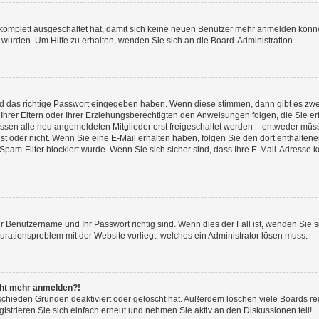
 komplett ausgeschaltet hat, damit sich keine neuen Benutzer mehr anmelden könne
 wurden. Um Hilfe zu erhalten, wenden Sie sich an die Board-Administration.
nd das richtige Passwort eingegeben haben. Wenn diese stimmen, dann gibt es zw
Ihrer Eltern oder Ihrer Erziehungsberechtigten den Anweisungen folgen, die Sie erh
üssen alle neu angemeldeten Mitglieder erst freigeschaltet werden – entweder müsse
 ist oder nicht. Wenn Sie eine E-Mail erhalten haben, folgen Sie den dort enthalte
pam-Filter blockiert wurde. Wenn Sie sich sicher sind, dass Ihre E-Mail-Adresse 
hr Benutzername und Ihr Passwort richtig sind. Wenn dies der Fall ist, wenden Sie
gurationsproblem mit der Website vorliegt, welches ein Administrator lösen muss.
icht mehr anmelden?!
schieden Gründen deaktiviert oder gelöscht hat. Außerdem löschen viele Boards reg
strieren Sie sich einfach erneut und nehmen Sie aktiv an den Diskussionen teil!