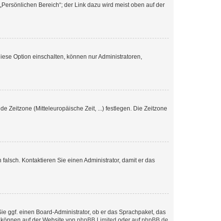
„Persönlichen Bereich“; der Link dazu wird meist oben auf der
iese Option einschalten, können nur Administratoren,
e Zeitzone (Mitteleuropäische Zeit, ...) festlegen. Die Zeitzone
h falsch. Kontaktieren Sie einen Administrator, damit er das
Sie ggf. einen Board-Administrator, ob er das Sprachpaket, das
zu können auf der Website von
phpBB Limited
oder auf
phpBB.de