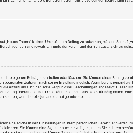
ion für Nachrichten an andere Benutzer nutzen, falls diese von der Board-Administ
f „Neues Thema“ klicken. Um auf einen Beitrag zu antworten, müssen Sie auf „Ant
e Berechtigungen sind jeweils am Ende der Foren- und der Beitragsansicht aufgeliste
nur Ihre eigenen Beiträge bearbeiten oder löschen. Sie können einen Beitrag bear
nen begrenzten Zeitraum nach seiner Erstellung möglich. Wenn bereits jemand auf Ih
 die Anzahl als auch der letzte Zeitpunkt der Bearbeitungen angezeigt. Dieser Hi
 Beitrag überarbeitet hat. Diese können jedoch, falls sie es für nötig halten, eine 
hen können, wenn bereits jemand darauf geantwortet hat.
hst eine solche in den Einstellungen in Ihrem persönlichen Bereich entwerfen. Na
 aktivieren. Sie können eine Signatur auch hinzufügen, indem Sie in Ihrem persö
gnatur verfassen möchten, so können Sie dort einfach das Kontrollkästchen „Signa