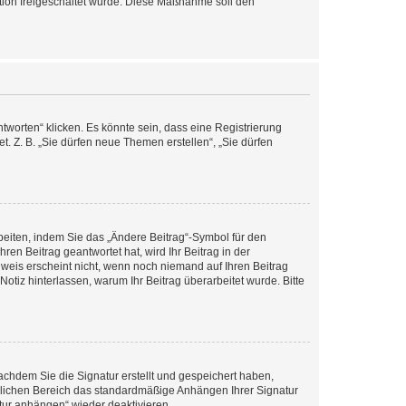
ration freigeschaltet wurde. Diese Maßnahme soll den
worten“ klicken. Es könnte sein, dass eine Registrierung
t. Z. B. „Sie dürfen neue Themen erstellen“, „Sie dürfen
beiten, indem Sie das „Ändere Beitrag“-Symbol für den
ren Beitrag geantwortet hat, wird Ihr Beitrag in der
nweis erscheint nicht, wenn noch niemand auf Ihren Beitrag
Notiz hinterlassen, warum Ihr Beitrag überarbeitet wurde. Bitte
chdem Sie die Signatur erstellt und gespeichert haben,
nlichen Bereich das standardmäßige Anhängen Ihrer Signatur
tur anhängen“ wieder deaktivieren.