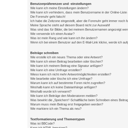
Benutzerpräferenzen und -einstellungen
Wie kann ich meine Einstellungen ändern?
Wie kann ich verhindern, dass mein Benutzername in der Online-Liste 
Die Forenuhr geht falsch!
Ich habe die Zeitzone eingestellt, aber die Forenuhr geht immer noch f
Meine Sprache steht auf diesem Board nicht zur Auswahl!
Was sind das für Bilder, die bei meinem Benutzernamen angezeigt we
Wie verwende ich einen Avatar?
Was ist mein Rang und wie kann ich ihn ändern?
Wenn ich bei einem Benutzer auf den E-Mail-Link klicke, werde ich au
Beiträge schreiben
Wie erstelle ich ein neues Thema oder eine Antwort?
Wie kann ich einen Beitrag bearbeiten oder löschen?
Wie kann ich meinem Beitrag eine Signatur anfügen?
Wie kann ich eine Umfrage erstellen?
Wieso kann ich nicht mehr Antwortmöglichkeiten erstellen?
Wie bearbeite oder lösche ich eine Umfrage?
Warum kann ich auf bestimmte Foren nicht zugreifen?
Weshalb kann ich keine Dateianhänge anfügen?
Weshalb wurde ich verwarnt?
Wie kann ich Beiträge den Moderatoren melden?
Was bewirkt die „Speichern“-Schaltfläche beim Schreiben eines Beitra
Warum muss mein Beitrag erst freigegeben werden?
Wie markiere ich ein Thema als neu?
Textformatierung und Thementypen
Was ist BBCode?
Kann ich HTML benutzen?