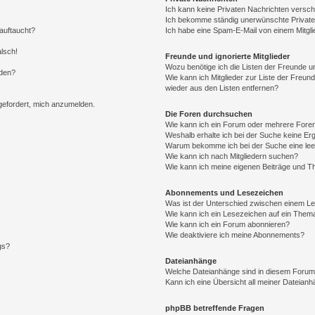
Ich kann keine Privaten Nachrichten versch
Ich bekomme ständig unerwünschte Private
auftaucht?
Ich habe eine Spam-E-Mail von einem Mitgli
alsch!
Freunde und ignorierte Mitglieder
Wozu benötige ich die Listen der Freunde un
rden?
Wie kann ich Mitglieder zur Liste der Freund
wieder aus den Listen entfernen?
fgefordert, mich anzumelden.
Die Foren durchsuchen
Wie kann ich ein Forum oder mehrere For
Weshalb erhalte ich bei der Suche keine Er
Warum bekomme ich bei der Suche eine lee
Wie kann ich nach Mitgliedern suchen?
Wie kann ich meine eigenen Beiträge und T
Abonnements und Lesezeichen
Was ist der Unterschied zwischen einem L
Wie kann ich ein Lesezeichen auf ein Them
Wie kann ich ein Forum abonnieren?
Wie deaktiviere ich meine Abonnements?
gs?
Dateianhänge
Welche Dateianhänge sind in diesem Forum
Kann ich eine Übersicht all meiner Dateian
phpBB betreffende Fragen