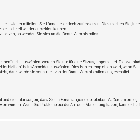
rt nicht wieder mitteilen, Sie können es jedoch zurücksetzen. Dies machen Sie, in
e sich schnell wieder anmelden können.
ckzusetzen, so wenden Sie sich an die Board-Administration.
ben“ nicht auswählen, werden Sie nur für eine Sitzung angemeldet. Dies verhinde
et bleiben“ beim Anmelden auswählen. Dies ist nicht empfehlenswert, wenn Sie s
steht, dann wurde sie vermutlich von der Board-Administration ausgeschaltet.
 hat und die dafür sorgen, dass Sie im Forum angemeldet bleiben. Außerdem ermögl
ktiviert wurden. Wenn Sie Probleme bei der An- oder Abmeldung haben, kann es hel