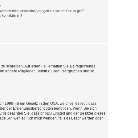
?
hwerden oder juristische Anfragen zu diesem Forum gibt?
s kontaktieren?
u schreiben. Auf jeden Fall erhalten Sie als registriertes
 an andere Mitglieder, Beitritt zu Benutzergruppen und so
n 1998) ist ein Gesetz in den USA, welches festlegt, dass
der der Erziehungsberechtigten benötigen. Wenn Sie sich
e. Bitte beachten Sie, dass phpBB Limited und der Besitzer dieses
Frage „An wen soll ich mich wenden, falls es Beschwerden oder