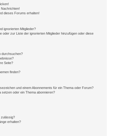
icken!
 Nachrichten!
ed dieses Forums erhalten!
d ignorierten Mitglieder?
e oder zur Liste der ignorierten Mitglieder hinzufügen oder diese
en durchsuchen?
gebnisse?
re Seite?
hemen finden?
esezeichen und einem Abonnements für ein Thema oder Forum?
a setzen oder ein Thema abonnieren?
 zulässig?
hänge erhalten?