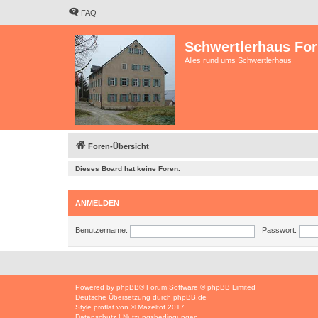
FAQ
Schwertlerhaus Fo
Alles rund ums Schwertlerhaus
Foren-Übersicht
Dieses Board hat keine Foren.
ANMELDEN
Benutzername:
Passwort:
Powered by
phpBB
® Forum Software © phpBB Limited
Deutsche Übersetzung durch
phpBB.de
Style
proflat
von ©
Mazeltof
2017
Datenschutz
|
Nutzungsbedingungen