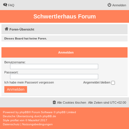
FAQ
Anmelden
Schwertlerhaus Forum
Foren-Übersicht
Dieses Board hat keine Foren.
Anmelden
Benutzername:
Passwort:
Ich habe mein Passwort vergessen
Angemeldet bleiben
Alle Cookies löschen
Alle Zeiten sind
UTC+02:00
Powered by
phpBB
® Forum Software © phpBB Limited
Deutsche Übersetzung durch
phpBB.de
Style
proflat
von ©
Mazeltof
2017
Datenschutz
|
Nutzungsbedingungen