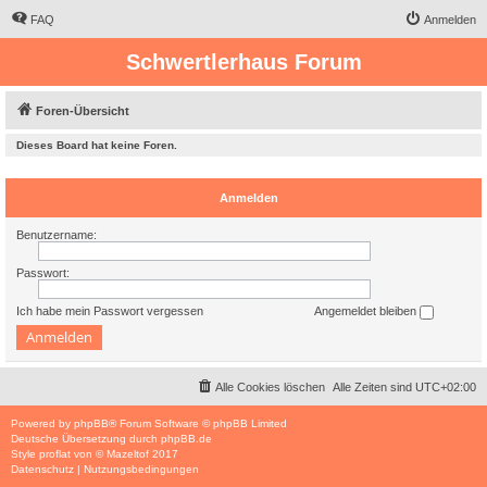
FAQ
Anmelden
Schwertlerhaus Forum
Foren-Übersicht
Dieses Board hat keine Foren.
Anmelden
Benutzername:
Passwort:
Ich habe mein Passwort vergessen
Angemeldet bleiben
Alle Cookies löschen
Alle Zeiten sind
UTC+02:00
Powered by
phpBB
® Forum Software © phpBB Limited
Deutsche Übersetzung durch
phpBB.de
Style
proflat
von ©
Mazeltof
2017
Datenschutz
|
Nutzungsbedingungen