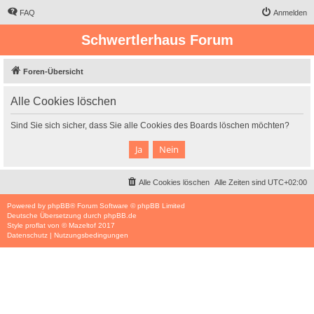
FAQ
Anmelden
Schwertlerhaus Forum
Foren-Übersicht
Alle Cookies löschen
Sind Sie sich sicher, dass Sie alle Cookies des Boards löschen möchten?
Alle Cookies löschen
Alle Zeiten sind
UTC+02:00
Powered by
phpBB
® Forum Software © phpBB Limited
Deutsche Übersetzung durch
phpBB.de
Style
proflat
von ©
Mazeltof
2017
Datenschutz
|
Nutzungsbedingungen