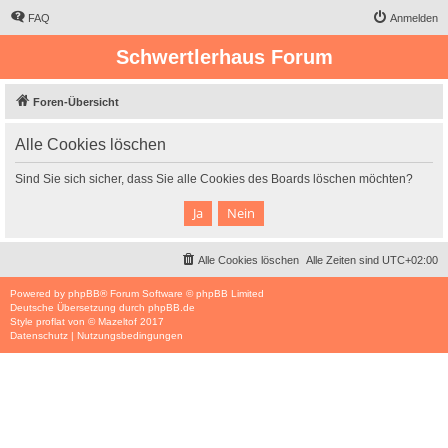
FAQ
Anmelden
Schwertlerhaus Forum
Foren-Übersicht
Alle Cookies löschen
Sind Sie sich sicher, dass Sie alle Cookies des Boards löschen möchten?
Alle Cookies löschen
Alle Zeiten sind
UTC+02:00
Powered by
phpBB
® Forum Software © phpBB Limited
Deutsche Übersetzung durch
phpBB.de
Style
proflat
von ©
Mazeltof
2017
Datenschutz
|
Nutzungsbedingungen