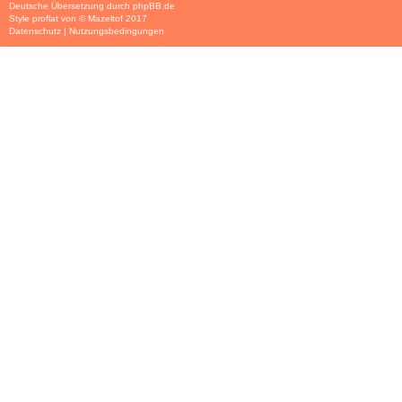
Deutsche Übersetzung durch
phpBB.de
Style
proflat
von ©
Mazeltof
2017
Datenschutz
|
Nutzungsbedingungen