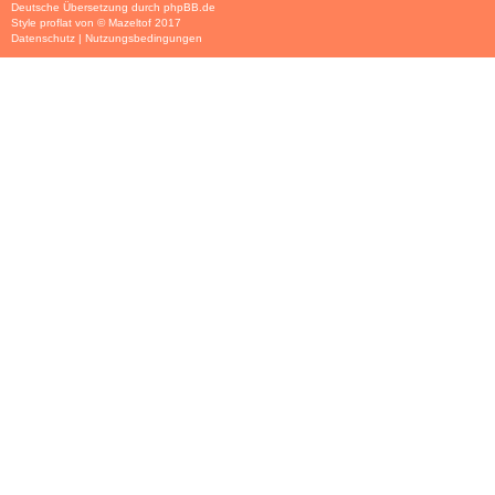
Deutsche Übersetzung durch
phpBB.de
Style
proflat
von ©
Mazeltof
2017
Datenschutz
|
Nutzungsbedingungen