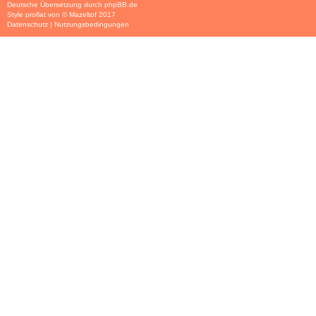
Deutsche Übersetzung durch
phpBB.de
Style
proflat
von ©
Mazeltof
2017
Datenschutz
|
Nutzungsbedingungen