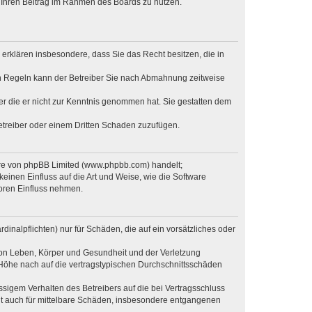
t, Ihren Beitrag im Rahmen des Boards zu nutzen.
e erklären insbesondere, dass Sie das Recht besitzen, die in
en Regeln kann der Betreiber Sie nach Abmahnung zeitweise
oder die er nicht zur Kenntnis genommen hat. Sie gestatten dem
Betreiber oder einem Dritten Schaden zuzufügen.
ware von phpBB Limited (www.phpbb.com) handelt;
inen Einfluss auf die Art und Weise, wie die Software
oren Einfluss nehmen.
inalpflichten) nur für Schäden, die auf ein vorsätzliches oder
von Leben, Körper und Gesundheit und der Verletzung
r Höhe nach auf die vertragstypischen Durchschnittsschäden
sigem Verhalten des Betreibers auf die bei Vertragsschluss
lt auch für mittelbare Schäden, insbesondere entgangenen