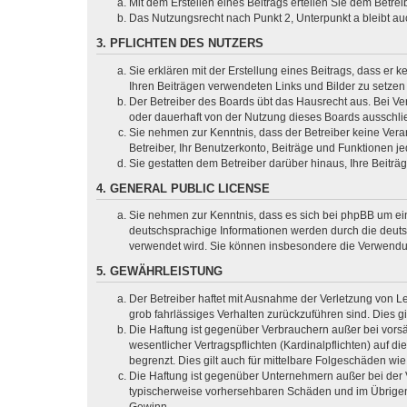
Mit dem Erstellen eines Beitrags erteilen Sie dem Betre
Das Nutzungsrecht nach Punkt 2, Unterpunkt a bleibt 
3. PFLICHTEN DES NUTZERS
Sie erklären mit der Erstellung eines Beitrags, dass er 
Ihren Beiträgen verwendeten Links und Bilder zu setze
Der Betreiber des Boards übt das Hausrecht aus. Bei V
oder dauerhaft von der Nutzung dieses Boards ausschlie
Sie nehmen zur Kenntnis, dass der Betreiber keine Verant
Betreiber, Ihr Benutzerkonto, Beiträge und Funktionen je
Sie gestatten dem Betreiber darüber hinaus, Ihre Beitr
4. GENERAL PUBLIC LICENSE
Sie nehmen zur Kenntnis, dass es sich bei phpBB um ein
deutschsprachige Informationen werden durch die deuts
verwendet wird. Sie können insbesondere die Verwendun
5. GEWÄHRLEISTUNG
Der Betreiber haftet mit Ausnahme der Verletzung von Le
grob fahrlässiges Verhalten zurückzuführen sind. Dies 
Die Haftung ist gegenüber Verbrauchern außer bei vors
wesentlicher Vertragspflichten (Kardinalpflichten) auf
begrenzt. Dies gilt auch für mittelbare Folgeschäden 
Die Haftung ist gegenüber Unternehmern außer bei der V
typischerweise vorhersehbaren Schäden und im Übrigen 
Gewinn.