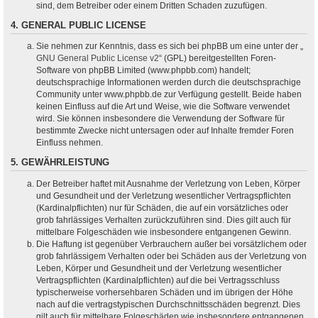
sind, dem Betreiber oder einem Dritten Schaden zuzufügen.
4. GENERAL PUBLIC LICENSE
Sie nehmen zur Kenntnis, dass es sich bei phpBB um eine unter der „
GNU General Public License v2
“ (GPL) bereitgestellten Foren-
Software von phpBB Limited (www.phpbb.com) handelt;
deutschsprachige Informationen werden durch die deutschsprachige
Community unter www.phpbb.de zur Verfügung gestellt. Beide haben
keinen Einfluss auf die Art und Weise, wie die Software verwendet
wird. Sie können insbesondere die Verwendung der Software für
bestimmte Zwecke nicht untersagen oder auf Inhalte fremder Foren
Einfluss nehmen.
5. GEWÄHRLEISTUNG
Der Betreiber haftet mit Ausnahme der Verletzung von Leben, Körper
und Gesundheit und der Verletzung wesentlicher Vertragspflichten
(Kardinalpflichten) nur für Schäden, die auf ein vorsätzliches oder
grob fahrlässiges Verhalten zurückzuführen sind. Dies gilt auch für
mittelbare Folgeschäden wie insbesondere entgangenen Gewinn.
Die Haftung ist gegenüber Verbrauchern außer bei vorsätzlichem oder
grob fahrlässigem Verhalten oder bei Schäden aus der Verletzung von
Leben, Körper und Gesundheit und der Verletzung wesentlicher
Vertragspflichten (Kardinalpflichten) auf die bei Vertragsschluss
typischerweise vorhersehbaren Schäden und im übrigen der Höhe
nach auf die vertragstypischen Durchschnittsschäden begrenzt. Dies
gilt auch für mittelbare Folgeschäden wie insbesondere entgangenen