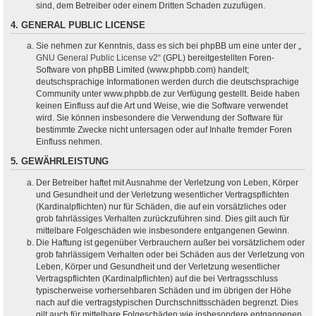
sind, dem Betreiber oder einem Dritten Schaden zuzufügen.
4. GENERAL PUBLIC LICENSE
Sie nehmen zur Kenntnis, dass es sich bei phpBB um eine unter der „
GNU General Public License v2
“ (GPL) bereitgestellten Foren-
Software von phpBB Limited (www.phpbb.com) handelt;
deutschsprachige Informationen werden durch die deutschsprachige
Community unter www.phpbb.de zur Verfügung gestellt. Beide haben
keinen Einfluss auf die Art und Weise, wie die Software verwendet
wird. Sie können insbesondere die Verwendung der Software für
bestimmte Zwecke nicht untersagen oder auf Inhalte fremder Foren
Einfluss nehmen.
5. GEWÄHRLEISTUNG
Der Betreiber haftet mit Ausnahme der Verletzung von Leben, Körper
und Gesundheit und der Verletzung wesentlicher Vertragspflichten
(Kardinalpflichten) nur für Schäden, die auf ein vorsätzliches oder
grob fahrlässiges Verhalten zurückzuführen sind. Dies gilt auch für
mittelbare Folgeschäden wie insbesondere entgangenen Gewinn.
Die Haftung ist gegenüber Verbrauchern außer bei vorsätzlichem oder
grob fahrlässigem Verhalten oder bei Schäden aus der Verletzung von
Leben, Körper und Gesundheit und der Verletzung wesentlicher
Vertragspflichten (Kardinalpflichten) auf die bei Vertragsschluss
typischerweise vorhersehbaren Schäden und im übrigen der Höhe
nach auf die vertragstypischen Durchschnittsschäden begrenzt. Dies
gilt auch für mittelbare Folgeschäden wie insbesondere entgangenen