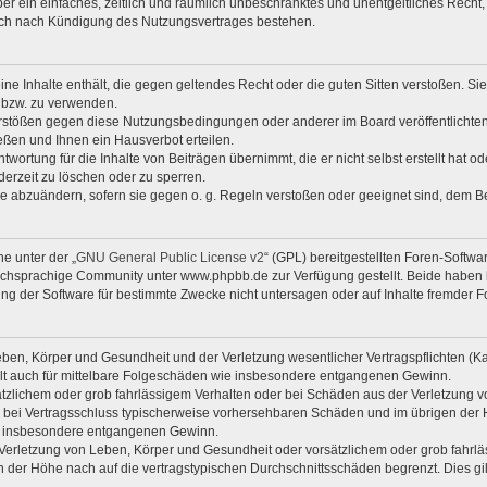
iber ein einfaches, zeitlich und räumlich unbeschränktes und unentgeltliches Rech
auch nach Kündigung des Nutzungsvertrages bestehen.
keine Inhalte enthält, die gegen geltendes Recht oder die guten Sitten verstoßen. Si
n bzw. zu verwenden.
erstößen gegen diese Nutzungsbedingungen oder anderer im Board veröffentlicht
ßen und Ihnen ein Hausverbot erteilen.
wortung für die Inhalte von Beiträgen übernimmt, die er nicht selbst erstellt hat 
derzeit zu löschen oder zu sperren.
äge abzuändern, sofern sie gegen o. g. Regeln verstoßen oder geeignet sind, dem 
e unter der „
GNU General Public License v2
“ (GPL) bereitgestellten Foren-Soft
chsprachige Community unter www.phpbb.de zur Verfügung gestellt. Beide haben ke
g der Software für bestimmte Zwecke nicht untersagen oder auf Inhalte fremder F
ben, Körper und Gesundheit und der Verletzung wesentlicher Vertragspflichten (Kard
gilt auch für mittelbare Folgeschäden wie insbesondere entgangenen Gewinn.
ätzlichem oder grob fahrlässigem Verhalten oder bei Schäden aus der Verletzung 
 die bei Vertragsschluss typischerweise vorhersehbaren Schäden und im übrigen de
wie insbesondere entgangenen Gewinn.
erletzung von Leben, Körper und Gesundheit oder vorsätzlichem oder grob fahrläs
der Höhe nach auf die vertragstypischen Durchschnittsschäden begrenzt. Dies gi