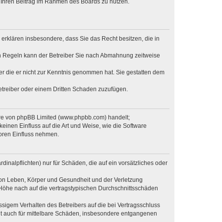
t, Ihren Beitrag im Rahmen des Boards zu nutzen.
e erklären insbesondere, dass Sie das Recht besitzen, die in
en Regeln kann der Betreiber Sie nach Abmahnung zeitweise
oder die er nicht zur Kenntnis genommen hat. Sie gestatten dem
Betreiber oder einem Dritten Schaden zuzufügen.
ware von phpBB Limited (www.phpbb.com) handelt;
inen Einfluss auf die Art und Weise, wie die Software
oren Einfluss nehmen.
inalpflichten) nur für Schäden, die auf ein vorsätzliches oder
von Leben, Körper und Gesundheit und der Verletzung
r Höhe nach auf die vertragstypischen Durchschnittsschäden
sigem Verhalten des Betreibers auf die bei Vertragsschluss
lt auch für mittelbare Schäden, insbesondere entgangenen