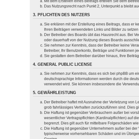
Mit dem Erstellen eines Beitrags erteilen Sie dem Betre
Das Nutzungsrecht nach Punkt 2, Unterpunkt a bleibt 
3. PFLICHTEN DES NUTZERS
Sie erklären mit der Erstellung eines Beitrags, dass er 
Ihren Beiträgen verwendeten Links und Bilder zu setze
Der Betreiber des Boards übt das Hausrecht aus. Bei V
oder dauerhaft von der Nutzung dieses Boards ausschlie
Sie nehmen zur Kenntnis, dass der Betreiber keine Verant
Betreiber, Ihr Benutzerkonto, Beiträge und Funktionen je
Sie gestatten dem Betreiber darüber hinaus, Ihre Beitr
4. GENERAL PUBLIC LICENSE
Sie nehmen zur Kenntnis, dass es sich bei phpBB um ein
deutschsprachige Informationen werden durch die deuts
verwendet wird. Sie können insbesondere die Verwendun
5. GEWÄHRLEISTUNG
Der Betreiber haftet mit Ausnahme der Verletzung von Le
grob fahrlässiges Verhalten zurückzuführen sind. Dies 
Die Haftung ist gegenüber Verbrauchern außer bei vors
wesentlicher Vertragspflichten (Kardinalpflichten) auf
begrenzt. Dies gilt auch für mittelbare Folgeschäden 
Die Haftung ist gegenüber Unternehmern außer bei der V
typischerweise vorhersehbaren Schäden und im Übrigen 
Gewinn.