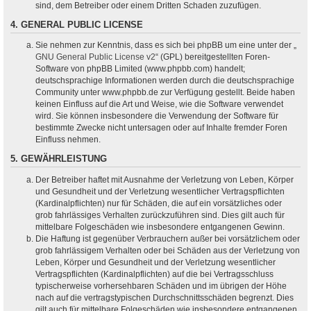
sind, dem Betreiber oder einem Dritten Schaden zuzufügen.
4. GENERAL PUBLIC LICENSE
Sie nehmen zur Kenntnis, dass es sich bei phpBB um eine unter der „
GNU General Public License v2
“ (GPL) bereitgestellten Foren-
Software von phpBB Limited (www.phpbb.com) handelt;
deutschsprachige Informationen werden durch die deutschsprachige
Community unter www.phpbb.de zur Verfügung gestellt. Beide haben
keinen Einfluss auf die Art und Weise, wie die Software verwendet
wird. Sie können insbesondere die Verwendung der Software für
bestimmte Zwecke nicht untersagen oder auf Inhalte fremder Foren
Einfluss nehmen.
5. GEWÄHRLEISTUNG
Der Betreiber haftet mit Ausnahme der Verletzung von Leben, Körper
und Gesundheit und der Verletzung wesentlicher Vertragspflichten
(Kardinalpflichten) nur für Schäden, die auf ein vorsätzliches oder
grob fahrlässiges Verhalten zurückzuführen sind. Dies gilt auch für
mittelbare Folgeschäden wie insbesondere entgangenen Gewinn.
Die Haftung ist gegenüber Verbrauchern außer bei vorsätzlichem oder
grob fahrlässigem Verhalten oder bei Schäden aus der Verletzung von
Leben, Körper und Gesundheit und der Verletzung wesentlicher
Vertragspflichten (Kardinalpflichten) auf die bei Vertragsschluss
typischerweise vorhersehbaren Schäden und im übrigen der Höhe
nach auf die vertragstypischen Durchschnittsschäden begrenzt. Dies
gilt auch für mittelbare Folgeschäden wie insbesondere entgangenen